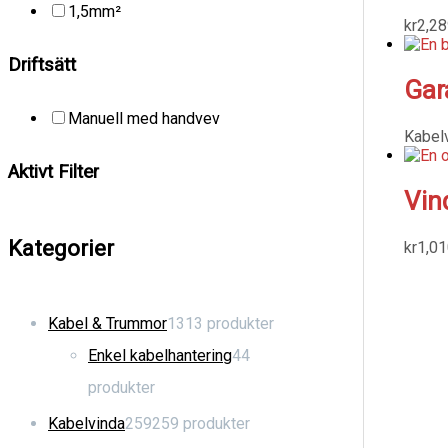
1,5mm²
kr
2,28
Driftsätt
Gar
Manuell med handvev
Kabel
Aktivt Filter
Vin
Kategorier
kr
1,01
Kabel & Trummor
13
13 produkter
Enkel kabelhantering
4
4
produkter
Kabelvinda
259
259 produkter