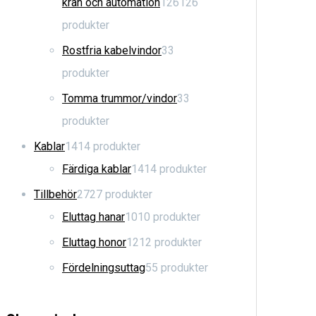
kran och automation
126
126
produkter
Rostfria kabelvindor
3
3
produkter
Tomma trummor/vindor
3
3
produkter
Kablar
14
14 produkter
Färdiga kablar
14
14 produkter
Tillbehör
27
27 produkter
Eluttag hanar
10
10 produkter
Eluttag honor
12
12 produkter
Fördelningsuttag
5
5 produkter