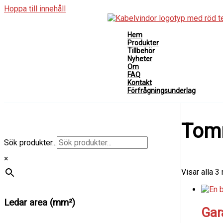
Hoppa till innehåll
Hem
Produkter
Tillbehör
Nyheter
Om
FAQ
Kontakt
Förfrågningsunderlag
Tom
Sök produkter...
×
Visar alla 3 
Ledar area (mm²)
Gar