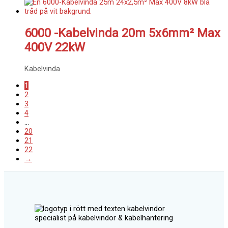
6000 -Kabelvinda 20m 5x6mm² Max
400V 22kW
Kabelvinda
1
2
3
4
…
20
21
22
→