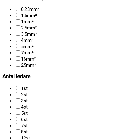
0,25mm²
1,5mm²
1mm²
2,5mm²
3,5mm²
4mm²
5mm²
7mm²
16mm²
25mm²
Antal ledare
1st
2st
3st
4st
5st
6st
7st
8st
12st