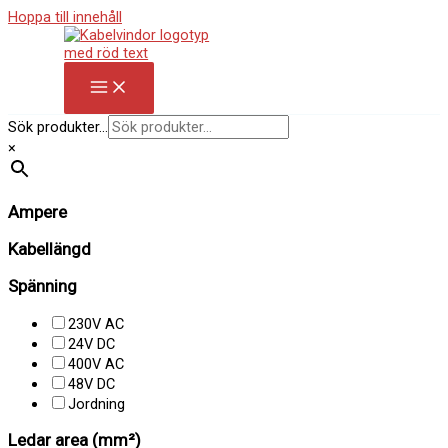
Hoppa till innehåll
Sök produkter...
×
Ampere
Kabellängd
Spänning
230V AC
24V DC
400V AC
48V DC
Jordning
Ledar area (mm²)