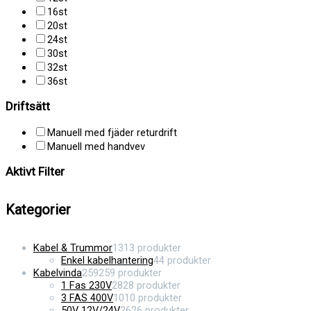
16st
20st
24st
30st
32st
36st
Driftsätt
Manuell med fjäder returdrift
Manuell med handvev
Aktivt Filter
Kategorier
Kabel & Trummor
13
13 produkter
Enkel kabelhantering
4
4 produkter
Kabelvinda
259
259 produkter
1 Fas 230V
28
28 produkter
3 FAS 400V
10
10 produkter
50V 12V/24V
26
26 produkter