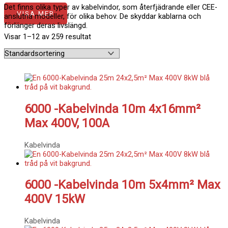
Det finns olika typer av kabelvindor, som återfjädrande eller CEE-
VISA MER
anslutna modeller, för olika behov. De skyddar kablarna och
förlänger deras livslängd.
Visar 1–12 av 259 resultat
6000 -Kabelvinda 10m 4x16mm²
Max 400V, 100A
Kabelvinda
6000 -Kabelvinda 10m 5x4mm² Max
400V 15kW
Kabelvinda