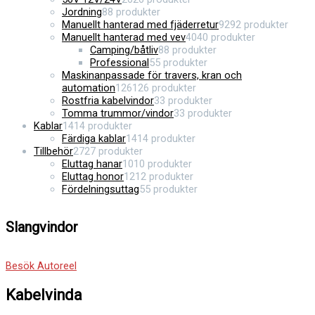
Jordning
8
8 produkter
Manuellt hanterad med fjäderretur
92
92 produkter
Manuellt hanterad med vev
40
40 produkter
Camping/båtliv
8
8 produkter
Professional
5
5 produkter
Maskinanpassade för travers, kran och
automation
126
126 produkter
Rostfria kabelvindor
3
3 produkter
Tomma trummor/vindor
3
3 produkter
Kablar
14
14 produkter
Färdiga kablar
14
14 produkter
Tillbehör
27
27 produkter
Eluttag hanar
10
10 produkter
Eluttag honor
12
12 produkter
Fördelningsuttag
5
5 produkter
Slangvindor
Besök Autoreel
Kabelvinda