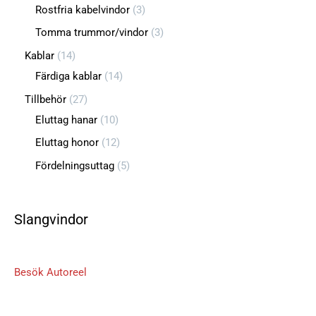
Rostfria kabelvindor
3
Tomma trummor/vindor
3
Kablar
14
Färdiga kablar
14
Tillbehör
27
Eluttag hanar
10
Eluttag honor
12
Fördelningsuttag
5
Slangvindor
Besök Autoreel