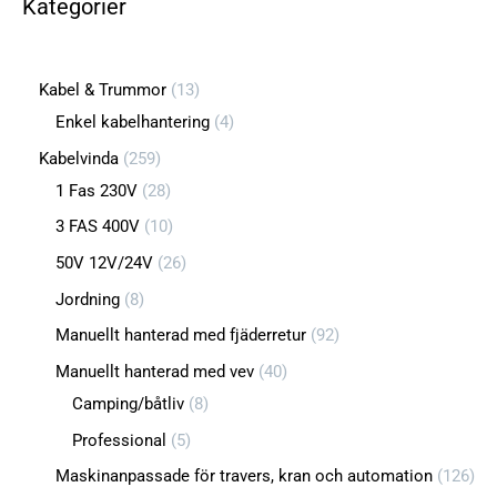
Kategorier
Kabel & Trummor
13
Enkel kabelhantering
4
Kabelvinda
259
1 Fas 230V
28
3 FAS 400V
10
50V 12V/24V
26
Jordning
8
Manuellt hanterad med fjäderretur
92
Manuellt hanterad med vev
40
Camping/båtliv
8
Professional
5
Maskinanpassade för travers, kran och automation
126