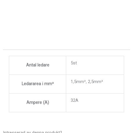
5st
Antal ledare
1,5mm², 2,5mm²
Ledararea i mm²
32A
Ampere (A)
Intresserad av denna produkt?