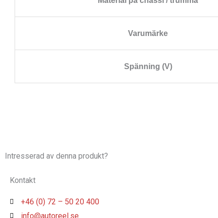
Material på chassi / trumma
Varumärke
Spänning (V)
Intresserad av denna produkt?
Kontakt
+46 (0) 72 – 50 20 400
info@autoreel.se