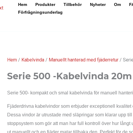
Hem
Produkter
Tillbehör
Nyheter
Om
F
Förfrågningsunderlag
Hem
/
Kabelvinda
/
Manuellt hanterad med fjäderretur
/ Seri
Serie 500 -Kabelvinda 20
Serie 500- kompakt och smal kabelvinda för manuell hanteri
Fjäderdrivna kabelvindor som erbjuder exceptionell kvalitet o
Dessa vindor är utrustade med släpringar som klarar upp til
stoppsystem som gör att man har full kontroll över hur långt 
ut manuellt och en fjäder matar tillbaka den. Perfekt för de 