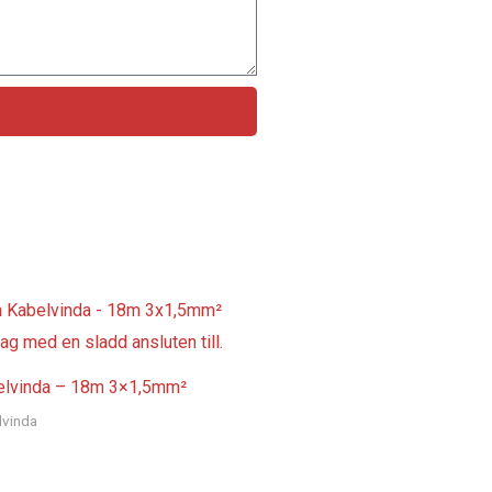
elvinda – 18m 3×1,5mm²
lvinda