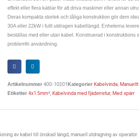
effekt eller flera kablar för att driva maskiner eller annan utr
Deras kompakta storlek och tåliga konstruktion gör dem ideal
30A eller 22kW i fullt utdragen kabellängd. Enheterna levere
beställas med eller utan kabel. Konstruerad i konstruktions s
problemfri användning.
400-10201
Kabelvinda
,
Manuellt
Artikelnummer
Kategorier
4x1.5mm²
,
Kabelvinda med fjäderretur
,
Med spärr
Etiketter
sning av kabel till önskad längd, manuell utdragning av operatör.