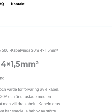
AQ
Kontakt
e 500 -Kabelvinda 20m 4×1,5mm²
m 4×1,5mm²
ng.
ch värde för förvaring av elkabel.
l 30A och är utrustade med en
ut man vill dra kabeln. Kabeln dras
som har speciella behov av större