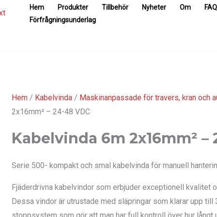
Hem
Produkter
Tillbehör
Nyheter
Om
FAQ
Förfrågningsunderlag
Hem
/
Kabelvinda
/
Maskinanpassade för travers, kran och 
2x16mm² – 24-48 VDC
Kabelvinda 6m 2x16mm² – 
Serie 500- kompakt och smal kabelvinda för manuell hanterin
Fjäderdrivna kabelvindor som erbjuder exceptionell kvalitet o
Dessa vindor är utrustade med släpringar som klarar upp till
stoppsystem som gör att man har full kontroll över hur långt u