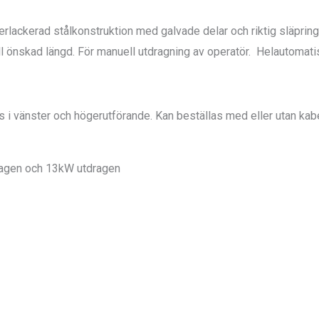
erlackerad stålkonstruktion med galvade delar och riktig släpri
ll önskad längd. För manuell utdragning av operatör.
Helautomatis
 vänster och högerutförande. Kan beställas med eller utan kabel 
dragen och 13kW utdragen