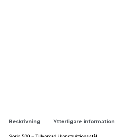
Beskrivning
Ytterligare information
Serie 500 – Tillverkad i konstruktionsstål.