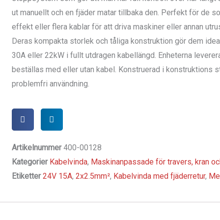
ut manuellt och en fjäder matar tillbaka den. Perfekt för de 
effekt eller flera kablar för att driva maskiner eller annan utr
Deras kompakta storlek och tåliga konstruktion gör dem ideali
30A eller 22kW i fullt utdragen kabellängd. Enheterna leverer
beställas med eller utan kabel. Konstruerad i konstruktions s
problemfri användning.
Artikelnummer
400-00128
Kategorier
Kabelvinda
,
Maskinanpassade för travers, kran oc
Etiketter
24V 15A
,
2x2.5mm²
,
Kabelvinda med fjäderretur
,
Me