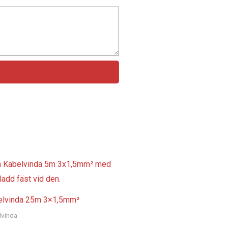
elvinda 25m 3×1,5mm²
lvinda