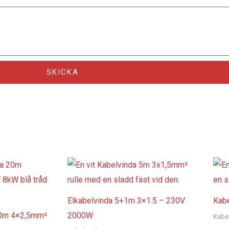
SKICKA
Elkabelvinda 5+1m 3×1.5 – 230V
Kab
30m 4×2,5mm²
2000W
Kabe