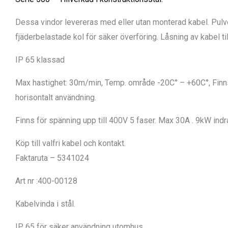
Dessa vindor levereras med eller utan monterad kabel.
Pulv
fjäderbelastade kol för säker överföring.
Låsning av kabel ti
IP 65 klassad
Max hastighet: 30m/min, Temp. område -20C° – +60C°, Finns i
horisontalt användning.
Finns för spänning upp till 400V 5 faser. Max 30A . 9kW in
Köp till valfri kabel och kontakt.
Faktaruta – 5341024
Art nr :400-00128
Kabelvinda i stål.
IP 65 för säker användning utomhus.