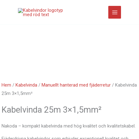
Hoppa
till
innehåll
Hem
/
Kabelvinda
/
Manuellt hanterad med fjäderretur
/ Kabelvinda
25m 3×1,5mm²
Kabelvinda 25m 3×1,5mm²
Nakoda – kompakt kabelvinda med hög kvalitet och kvalitetskabel.
Fjäderdrivna kabelvindor som erbjuder exceptionell kvalitet och