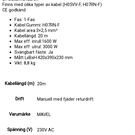
Finns med olika typer av kabel (H05VV-F, H07RN-F)
CE godkänd
Fas: 1-Fas
Kabel:Gummi: H07RN-F
Kabel area:3×2,5 mm²
Kabellängd: 20 m
Max eff. inrull:1600 W
Max eff. utrul: 3000 W
Svängbart fäste: Ja
Mått LxBxH:420x390x230 mm
Vikt: 8,8 kg
Kabellängd (m)
20m
Drift
Manuell med fjäder returdrift
Varumärke
MAVEL
Spänning (V)
230V AC