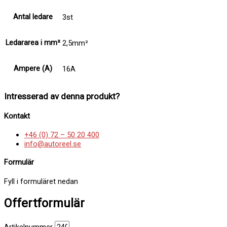
Antal ledare
3st
Ledararea i mm²
2,5mm²
Ampere (A)
16A
Intresserad av denna produkt?
Kontakt
+46 (0) 72 – 50 20 400
info@autoreel.se
Formulär
Fyll i formuläret nedan
Offertformulär