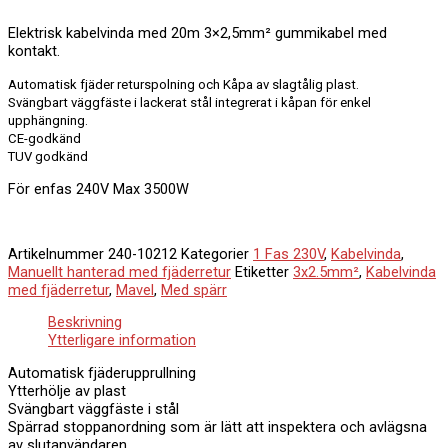
Elektrisk kabelvinda med 20m 3×2,5mm² gummikabel med
kontakt.
Automatisk fjäder returspolning och Kåpa av slagtålig plast.
Svängbart väggfäste i lackerat stål integrerat i kåpan för enkel
upphängning.
CE-godkänd
TUV godkänd
För enfas 240V Max 3500W
Artikelnummer
240-10212
Kategorier
1 Fas 230V
,
Kabelvinda
,
Manuellt hanterad med fjäderretur
Etiketter
3x2.5mm²
,
Kabelvinda
med fjäderretur
,
Mavel
,
Med spärr
Beskrivning
Ytterligare information
Automatisk fjäderupprullning
Ytterhölje av plast
Svängbart väggfäste i stål
Spärrad stoppanordning som är lätt att inspektera och avlägsna
av slutanvändaren