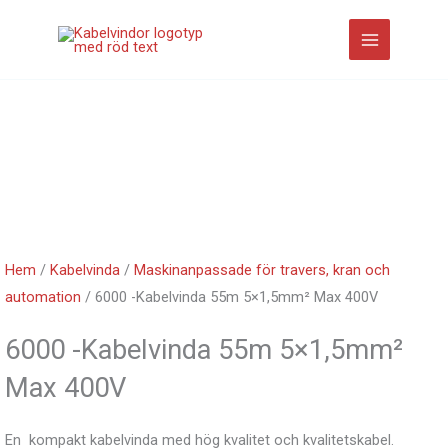
Hoppa
till
innehåll
Hem
/
Kabelvinda
/
Maskinanpassade för travers, kran och
automation
/ 6000 -Kabelvinda 55m 5×1,5mm² Max 400V
6000 -Kabelvinda 55m 5×1,5mm²
Max 400V
En kompakt kabelvinda med hög kvalitet och kvalitetskabel.