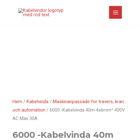
Hoppa
till
innehåll
Hem
/
Kabelvinda
/
Maskinanpassade för travers, kran
och automation
/ 6000 -Kabelvinda 40m 4x6mm² 400V
AC Max 30A
6000 -Kabelvinda 40m