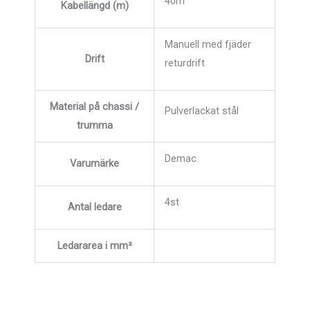
40m
Kabellängd (m)
Manuell med fjäder
Drift
returdrift
Material på chassi /
Pulverlackat stål
trumma
Demac
Varumärke
4st
Antal ledare
Ledararea i mm²