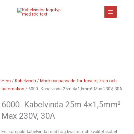
Hoppa
till
innehåll
Hem
/
Kabelvinda
/
Maskinanpassade för travers, kran och
automation
/ 6000 -Kabelvinda 25m 4×1,5mm² Max 230V, 30A
6000 -Kabelvinda 25m 4×1,5mm²
Max 230V, 30A
En kompakt kabelvinda med hög kvalitet och kvalitetskabel.