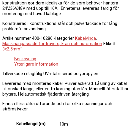
konstruktion gör dem idealiska för de som behöver hantera
24V,36V,48V med upp till 16A.
Enheterna levereras färdig för
montering med huvud kablage.
Konstruerad i konstruktions stål och pulverlackade för lång
problemfri användning.
Artikelnummer
400-10286
Kategorier
Kabelvinda
,
Maskinanpassade för travers, kran och automation
Etikett
3x2.5mm²
Beskrivning
Ytterligare information
Tillverkade i slagtålig UV-stabiliserad polypropylen.
Levereras med monterad kabel.
Pulverlackerad.
Låsning av kabel
till önskad längd, eller en fri körning utan lås.
Manuellt återställbar
brytare.
Helautomatisk fjäderdriven återgång.
Finns i flera olika utförande och för olika spänningar och
strömstyrkor.
Kabellängd (m)
10m