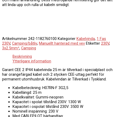
att linda upp och rulla ut kabeln smidigt.
Artikelnummer
242-1182760100
Kategorier
Kabelvinda
,
1 Fas
230V
,
Camping/båtliv
,
Manuellt hanterad med vev
Etiketter
230V
,
3x2.5mm²
,
Camping
Beskrivning
Ytterligare information
Garant CEE 2 IP44 kabelvinda 25 m är tillverkad i specialplast och
har orangefärgad kabel och 2 stycken CEE-uttag perfekt för
permanent utomhusbruk. Kabelvindan är Tillverkad i Tyskland.
Kabelbeteckning: H07RN-F 3G2,5
Kabellängd: 25 m
Kabelkvalitet: Gummi-neopren
Kapacitet i spolat tillstånd 230V: 1300 W
Kapacitet i ospolat tillstånd 230V: 3500 W
Nominell inspänning: 230 V
Med CABLEPILOT bärhandtag: