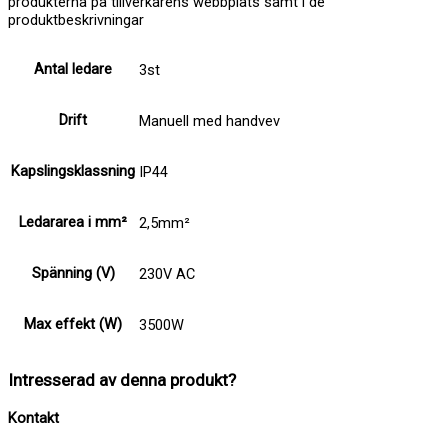
produkterna på tillverkarens webbplats samt i de
produktbeskrivningar
Antal ledare
3st
Drift
Manuell med handvev
Kapslingsklassning
IP44
Ledararea i mm²
2,5mm²
Spänning (V)
230V AC
Max effekt (W)
3500W
Intresserad av denna produkt?
Kontakt