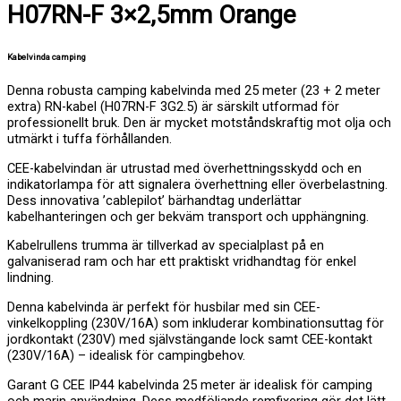
H07RN-F 3×2,5mm Orange
Kabelvinda camping
Denna robusta camping kabelvinda med 25 meter (23 + 2 meter
extra) RN-kabel (H07RN-F 3G2.5) är särskilt utformad för
professionellt bruk. Den är mycket motståndskraftig mot olja och
utmärkt i tuffa förhållanden.
CEE-kabelvindan är utrustad med överhettningsskydd och en
indikatorlampa för att signalera överhettning eller överbelastning.
Dess innovativa ’cablepilot’ bärhandtag underlättar
kabelhanteringen och ger bekväm transport och upphängning.
Kabelrullens trumma är tillverkad av specialplast på en
galvaniserad ram och har ett praktiskt vridhandtag för enkel
lindning.
Denna kabelvinda är perfekt för husbilar med sin CEE-
vinkelkoppling (230V/16A) som inkluderar kombinationsuttag för
jordkontakt (230V) med självstängande lock samt CEE-kontakt
(230V/16A) – idealisk för campingbehov.
Garant G CEE IP44 kabelvinda 25 meter är idealisk för camping
och marin användning. Dess medföljande remfixering gör det lätt