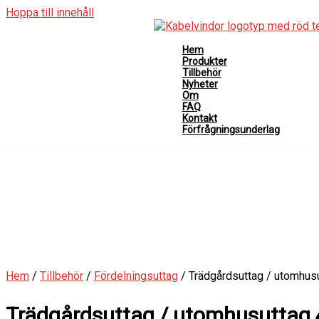
Hoppa till innehåll
Hem
Produkter
Tillbehör
Nyheter
Om
FAQ
Kontakt
Förfrågningsunderlag
Hem
/
Tillbehör
/
Fördelningsuttag
/ Trädgårdsuttag / utomhus
Trädgårdsuttag / utomhusuttag 