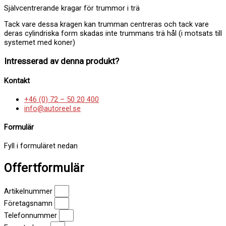
Självcentrerande kragar för trummor i trä
Tack
vare
dessa
kragen
kan
trumman
centreras
och
tack
vare
deras
cylindriska
form
skadas
inte
trummans trä hål
(i
motsats
till
systemet
med
koner)
Intresserad av denna produkt?
Kontakt
+46 (0) 72 – 50 20 400
info@autoreel.se
Formulär
Fyll i formuläret nedan
Offertformulär
Artikelnummer
Företagsnamn
Telefonnummer