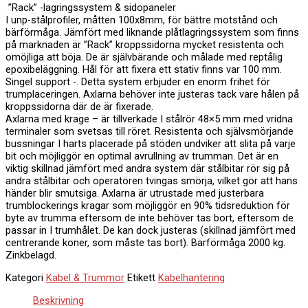
”Rack” -lagringssystem & sidopaneler
I unp-stålprofiler, måtten 100x8mm, för bättre motstånd och
bärförmåga. Jämfört med liknande plåtlagringssystem som finns
på marknaden är ”Rack” kroppssidorna mycket resistenta och
omöjliga att böja. De är självbärande och målade med reptålig
epoxibeläggning. Hål för att fixera ett stativ finns var 100 mm.
Singel support -. Detta system erbjuder en enorm frihet för
trumplaceringen. Axlarna behöver inte justeras tack vare hålen på
kroppssidorna där de är fixerade.
Axlarna med krage – är tillverkade I stålrör 48×5 mm med vridna
terminaler som svetsas till röret. Resistenta och självsmörjande
bussningar I harts placerade på stöden undviker att slita på varje
bit och möjliggör en optimal avrullning av trumman. Det är en
viktig skillnad jämfört med andra system där stålbitar rör sig på
andra stålbitar och operatören tvingas smörja, vilket gör att hans
händer blir smutsiga. Axlarna är utrustade med justerbara
trumblockerings kragar som möjliggör en 90% tidsreduktion för
byte av trumma eftersom de inte behöver tas bort, eftersom de
passar in I trumhålet. De kan dock justeras (skillnad jämfört med
centrerande koner, som måste tas bort). Bärförmåga 2000 kg.
Zinkbelagd.
Kategori
Kabel & Trummor
Etikett
Kabelhantering
Beskrivning