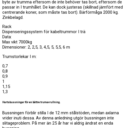
byte av trumma eftersom de inte behöver tas bort, eftersom de
passar in I trumhålet. De kan dock justeras (skillnad jämfört med
centrerande koner, som måste tas bort). Bärförmåga 2000 kg.
Zinkbelagd.
Rack
Dispenseringssystem för kabeltrummor I trä
Data:
Max vikt 7000kg
Dimensioner: 2, 2,5, 3, 4,5, 5, 5,5, 6 m
Trumstorlekar I m:
0,7
0,8
0,9
1
1,15
1,3
Hartsbussningar för en bättre trumavrullning.
Bussningen förblir stilla I de 12 mm stålstöden, medan axlarna
vrider inuti dessa. Av denna anledning utgör bussningen inte
slitageproblem. På mer än 25 år har vi aldrig ändrat en enda