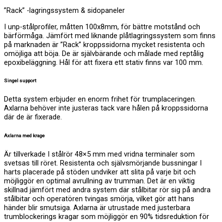
”Rack” -lagringssystem & sidopaneler
I unp-stålprofiler, måtten 100x8mm, för bättre motstånd och
bärförmåga. Jämfört med liknande plåtlagringssystem som finns
på marknaden är ”Rack” kroppssidorna mycket resistenta och
omöjliga att böja. De är självbärande och målade med reptålig
epoxibeläggning. Hål för att fixera ett stativ finns var 100 mm.
Singel support
Detta system erbjuder en enorm frihet för trumplaceringen.
Axlarna behöver inte justeras tack vare hålen på kroppssidorna
där de är fixerade.
Axlarna med krage
Är tillverkade I stålrör 48×5 mm med vridna terminaler som
svetsas till röret. Resistenta och självsmörjande bussningar I
harts placerade på stöden undviker att slita på varje bit och
möjliggör en optimal avrullning av trumman. Det är en viktig
skillnad jämfört med andra system där stålbitar rör sig på andra
stålbitar och operatören tvingas smörja, vilket gör att hans
händer blir smutsiga. Axlarna är utrustade med justerbara
trumblockerings kragar som möjliggör en 90% tidsreduktion för