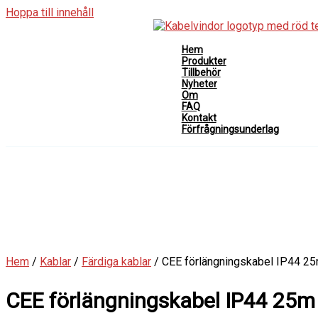
Hoppa till innehåll
Hem
Produkter
Tillbehör
Nyheter
Om
FAQ
Kontakt
Förfrågningsunderlag
Hem
/
Kablar
/
Färdiga kablar
/ CEE förlängningskabel IP44 2
CEE förlängningskabel IP44 25m