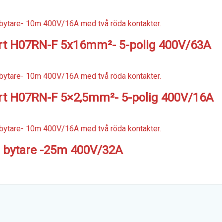
art H07RN-F 5x16mm²- 5-polig 400V/63A
rt H07RN-F 5×2,5mm²- 5-polig 400V/16A
s bytare -25m 400V/32A