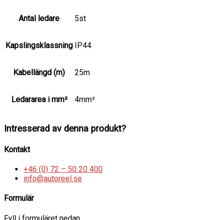
Antal ledare
5st
Kapslingsklassning
IP44
Kabellängd (m)
25m
Ledararea i mm²
4mm²
Intresserad av denna produkt?
Kontakt
+46 (0) 72 – 50 20 400
info@autoreel.se
Formulär
Fyll i formuläret nedan