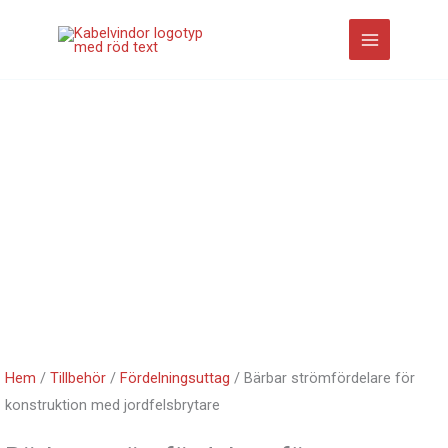
Hoppa
till
innehåll
Hem
/
Tillbehör
/
Fördelningsuttag
/ Bärbar strömfördelare för
konstruktion med jordfelsbrytare